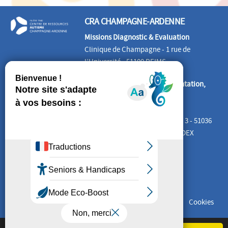
CRA CHAMPAGNE-ARDENNE
Missions Diagnostic & Evaluation
Clinique de Champagne - 1 rue de
l’Université - 51100 REIMS
Missions Information, Documentation,
Formation, Etudes
CREAI Grand EST
Cité Administrative Tirlet – Bât. 3 - 51036
CHALONS-EN-CHAMPAGNE CEDEX
SUIVEZ-NOUS
Mentions Légales
Plan du site
Cookies
Copyright
Ce site utilise des cookies pour fonctionner correctement.
Plus