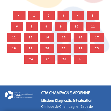
1
2
3
4
5
6
7
8
9
10
11
12
13
14
15
16
17
18
19
20
21
22
23
24
25
26
CRA CHAMPAGNE-ARDENNE
Missions Diagnostic & Evaluation
Clinique de Champagne - 1 rue de